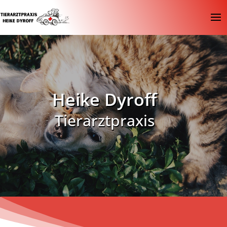
Heike Dyroff
Tierarztpraxis